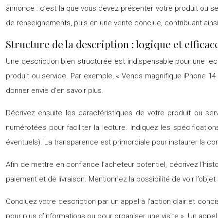
annonce : c’est là que vous devez présenter votre produit ou s
de renseignements, puis en une vente conclue, contribuant ainsi
Structure de la description : logique et efficac
Une description bien structurée est indispensable pour une le
produit ou service. Par exemple, « Vends magnifique iPhone 14 P
donner envie d’en savoir plus.
Décrivez ensuite les caractéristiques de votre produit ou ser
numérotées pour faciliter la lecture. Indiquez les spécificatio
éventuels). La transparence est primordiale pour instaurer la conf
Afin de mettre en confiance l’acheteur potentiel, décrivez l’histo
paiement et de livraison. Mentionnez la possibilité de voir l’ob
Concluez votre description par un appel à l’action clair et con
pour plus d’informations ou pour organiser une visite ». Un appel 