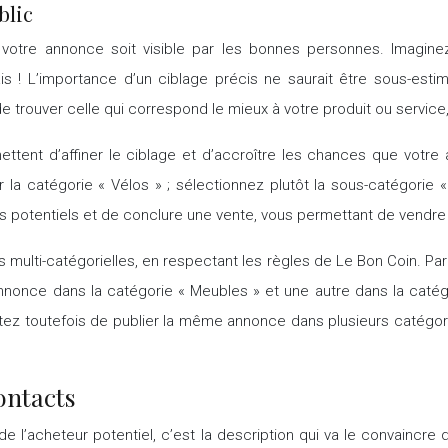
blic
e votre annonce soit visible par les bonnes personnes. Imagin
ais ! L’importance d’un ciblage précis ne saurait être sous-est
 trouver celle qui correspond le mieux à votre produit ou service
ttent d’affiner le ciblage et d’accroître les chances que votre
la catégorie « Vélos » ; sélectionnez plutôt la sous-catégorie «
potentiels et de conclure une vente, vous permettant de vendre p
ces multi-catégorielles, en respectant les règles de Le Bon Coin
nnonce dans la catégorie « Meubles » et une autre dans la catég
 Évitez toutefois de publier la même annonce dans plusieurs catég
ontacts
n de l’acheteur potentiel, c’est la description qui va le convaincr