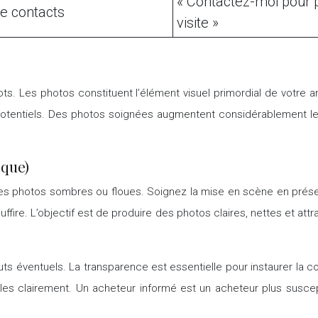
« Contactez-moi pour p
e contacts
visite »
. Les photos constituent l’élément visuel primordial de votre a
potentiels. Des photos soignées augmentent considérablement le
sque)
 les photos sombres ou floues. Soignez la mise en scène en présen
fire. L’objectif est de produire des photos claires, nettes et at
ts éventuels. La transparence est essentielle pour instaurer la c
-les clairement. Un acheteur informé est un acheteur plus susc