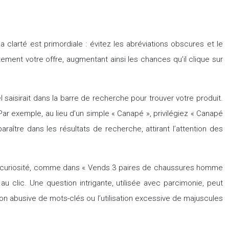
 La clarté est primordiale : évitez les abréviations obscures et le
tement votre offre, augmentant ainsi les chances qu’il clique sur
 saisirait dans la barre de recherche pour trouver votre produit.
ar exemple, au lieu d’un simple « Canapé », privilégiez « Canapé
aître dans les résultats de recherche, attirant l’attention des
er la curiosité, comme dans « Vends 3 paires de chaussures homme
u clic. Une question intrigante, utilisée avec parcimonie, peut
ition abusive de mots-clés ou l’utilisation excessive de majuscules